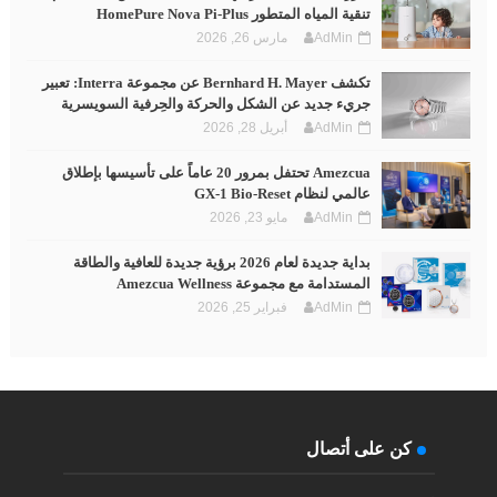
تنقية المياه المتطور HomePure Nova Pi-Plus
AdMin
مارس 26, 2026
تكشف Bernhard H. Mayer عن مجموعة Interra: تعبير
جريء جديد عن الشكل والحركة والحِرفية السويسرية
AdMin
أبريل 28, 2026
Amezcua تحتفل بمرور 20 عاماً على تأسيسها بإطلاق
عالمي لنظام GX-1 Bio-Reset
AdMin
مايو 23, 2026
بداية جديدة لعام 2026 برؤية جديدة للعافية والطاقة
المستدامة مع مجموعة Amezcua Wellness
AdMin
فبراير 25, 2026
كن على أتصال