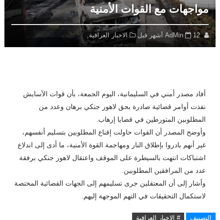
مواجهات مع القوات الأمنية
12 أشهر قبل
AdMin
الاخبار العراقية,
أفاد مصدر أمني في السليمانية، اليوم الجمعة، بأن قوات الآسايش
نفذت أوامر قضائية صادرة بحق لاهور جنكي برهان وعدد من
المطلوبين المتورطين في قضايا إرهاب.
وأوضح المصدر أن القوات حاولت إقناع المطلوبين بتسليم أنفسهم،
غير أنهم بادروا بإطلاق النار ومهاجمة القوة الأمنية، ما أدى إلى اندلاع
اشتباكات انتهت بالسيطرة على الموقف واعتقال لاهور جنكي برفقة
عدد من المرافقين المطلوبين.
وأشار إلى أن المعتقلين جرى تسليمهم إلى الجهات القضائية المختصة
لاستكمال التحقيقات في التهم الموجهة إليهم.
التصنيف
# الاخبار العراقية