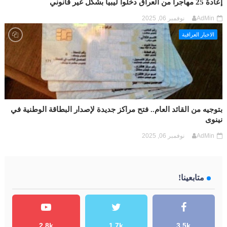
إعادة 25 مهاجراً من العراق دخلوا ليبيا بشكل غير قانوني
AdMin
نوفمبر 06, 2025
الاخبار العراقية
بتوجيه من القائد العام.. فتح مراكز جديدة لإصدار البطاقة الوطنية في
نينوى
AdMin
نوفمبر 06, 2025
متابعينا!
2.8k
1.7k
3.5k